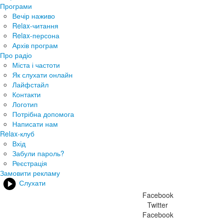
Програми
Вечір наживо
Relax-читання
Relax-персона
Архів програм
Про радіо
Міста і частоти
Як слухати онлайн
Лайфстайл
Контакти
Логотип
Потрібна допомога
Написати нам
Relax-клуб
Вхід
Забули пароль?
Реєстрація
Замовити рекламу
Слухати
Facebook
Twitter
Facebook