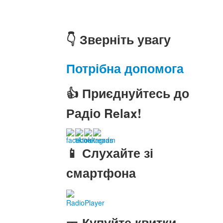
👇 Зверніть увагу
Потрібна допомога
👍 Приєднуйтесь до
Радіо Relax!
📱 Слухайте зі
смартфона
RadioPlayer
🎫 Купуйте квитки