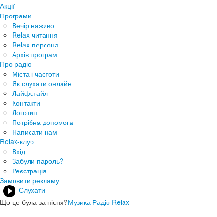
Акції
Програми
Вечір наживо
Relax-читання
Relax-персона
Архів програм
Про радіо
Міста і частоти
Як слухати онлайн
Лайфстайл
Контакти
Логотип
Потрібна допомога
Написати нам
Relax-клуб
Вхід
Забули пароль?
Реєстрація
Замовити рекламу
Слухати
Що це була за пісня?
Музика Радіо Relax