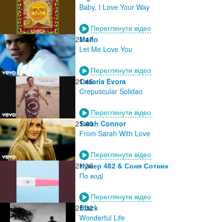
Baby, I Love Your Way
Переглянути відео
21:47
Mario
Let Me Love You
Переглянути відео
21:45
Cesaria Evora
Crepuscular Solidao
Переглянути відео
21:40
Sarah Connor
From Sarah With Love
Переглянути відео
21:36
Нумер 482 & Соня Сотник
По водi
Переглянути відео
21:32
Black
Wonderful Life