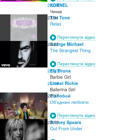
23:34
KORNEL
Чекав
23:31
The Tone
Relax
Переглянути відео
23:27
George Michael
The Strangest Thing
Переглянути відео
23:23
Ely Bruna
Barbie Girl
23:19
Lionel Richie
Ballerina Girl
23:17
Pianoбой
Об'єднані любов'ю
Переглянути відео
23:13
Britney Spears
Out From Under