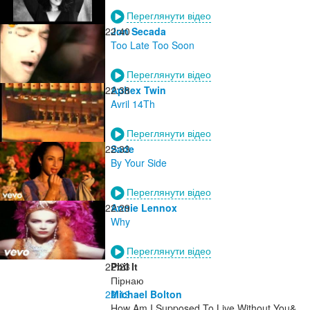
Переглянути відео
22:40
Jon Secada
Too Late Too Soon
Переглянути відео
22:38
Aphex Twin
Avril 14Th
Переглянути відео
22:33
Sade
By Your Side
Переглянути відео
22:29
Annie Lennox
Why
Переглянути відео
22:23
Phil It
Пірнаю
22:19
Michael Bolton
How Am I Supposed To Live Without You&