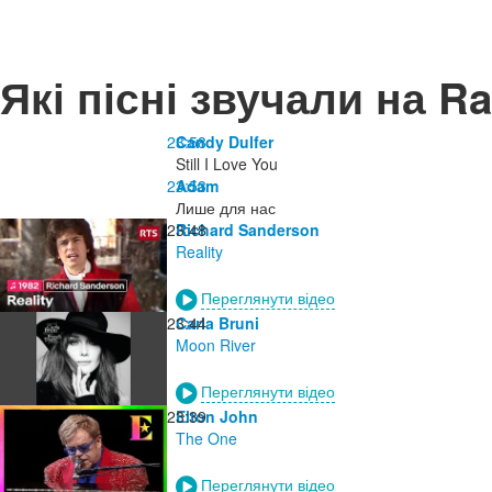
Які пісні звучали на R
23:58
Candy Dulfer
Still I Love You
23:53
Adam
Лише для нас
23:48
Richard Sanderson
Reality
Переглянути відео
23:44
Carla Bruni
Moon River
Переглянути відео
23:39
Elton John
The One
Переглянути відео